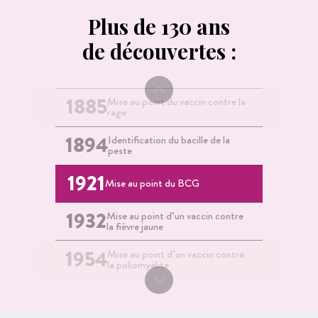
Plus de 130 ans
de découvertes :
1885
Mise au point du vaccin contre la
rage
1894
Identification du bacille de la
peste
1921
Mise au point du BCG
1932
Mise au point d’un vaccin contre
la fièvre jaune
6
1954
Mise au point d’un vaccin contre
centres collaborateurs de l'OMS
la poliomyélite
1983
Découverte du virus du sida
33
(VIH)
Un réseau international de
membres