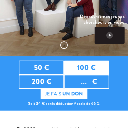
Découvrez nos jeunes
chercheurs en vidéo
50
€
100
€
200
€
€
JE FAIS
UN DON
Soit
34
€ après déduction fiscale de 66 %