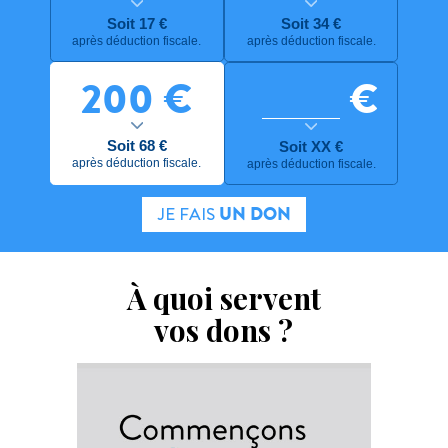
1
du monde
Soit
17
€
Soit
34
€
après déduction fiscale.
après déduction fiscale.
25
services d'accompagnement
200
€
€
et plateformes technologiques
Soit
68
€
Soit
XX
€
après déduction fiscale.
après déduction fiscale.
JE FAIS
UN DON
À quoi servent
vos dons ?