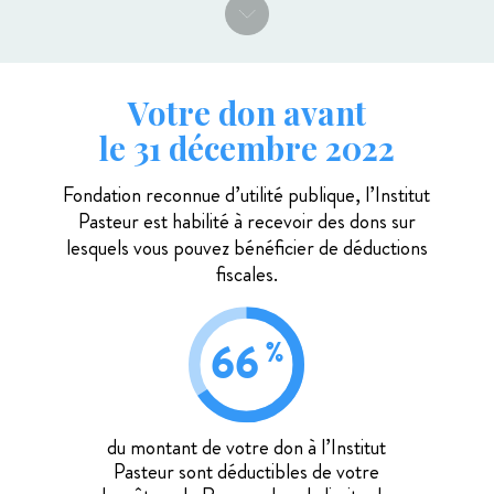
2021
contre la Covid‑19
Votre don avant
800
étudiants
le 31 décembre 2022
Fondation reconnue d’utilité publique, l’Institut
10
Pasteur est habilité à recevoir
des dons sur
Prix Nobel
lesquels vous pouvez bénéficier de déductions
fiscales.
143
unités de recherches
66
%
du montant de votre don à l’Institut
Pasteur sont déductibles de votre