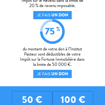
Impôt sur le Revenu dans la limite de
20 % de revenu imposable.
6
JE FAIS
UN DON
centres collaborateurs de l'OMS
75
%
33
Un réseau international de
membres
du montant de votre don à l’Institut
Pasteur sont déductibles de votre
Impôt sur la Fortune Immobilière dans
la limite de 50 000 €.
JE FAIS
UN DON
2800
chercheurs et
+ de
collaborateurs
50
€
100
€
microscope Titan le plus puissant