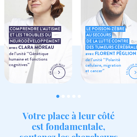
COMPRENDRE L’AUTISME
LE POISSON-ZÈBRE
ET LES TROUBLES DU
AU SECOURS
NEURODÉVELOPPEMENT
DE LA LUTTE CONTRE
avec
CLARA MOREAU
DES TUMEURS CÉRÉBRAL
de l’unité ‘‘Génétique
avec
FLORENT PÉGLION
humaine et fonctions
de l’unité ‘‘Polarité
cognitives”
cellulaire, migration
P
P
R
R
L
I
I
U
O
O
S
V
V
A
A
et cancer”
S
S
N
N
E
E
Votre place à leur côté
est fondamentale,
soutenez les chercheurs